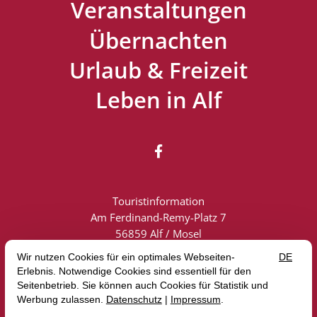
Veranstaltungen
Übernachten
Urlaub & Freizeit
Leben in Alf

Touristinformation
Am Ferdinand-Remy-Platz 7
56859 Alf / Mosel
Touristik: +49 (0) 6542 2419
info@alf-mosel.de
Vertrag widerrufen
Impressum
Datenschutz
AGB