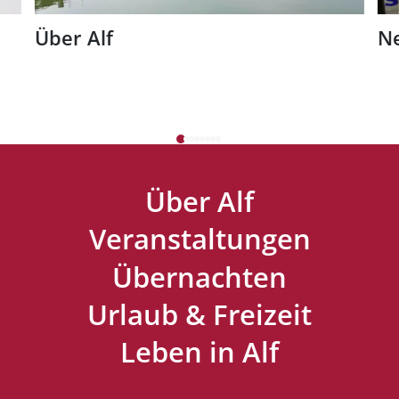
Über Alf
N
Über Alf
Veranstaltungen
Übernachten
Urlaub & Freizeit
Leben in Alf