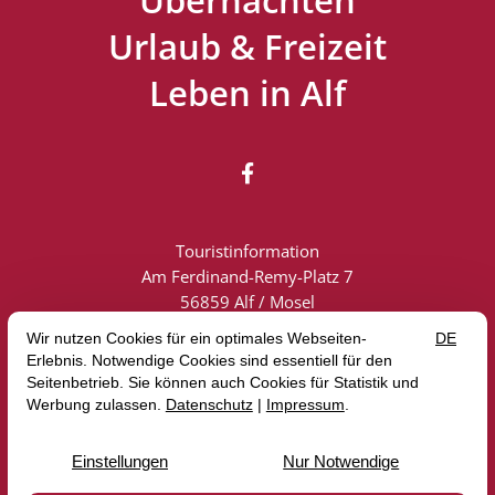
Urlaub & Freizeit
Leben in Alf

Touristinformation
Am Ferdinand-Remy-Platz 7
56859 Alf / Mosel
Touristik: +49 (0) 6542 2419
info@alf-mosel.de
Vertrag widerrufen
Impressum
Datenschutz
AGB
Erklärung zur Barrierefreiheit
© 2026 Touristinformation — Site by
prointernet