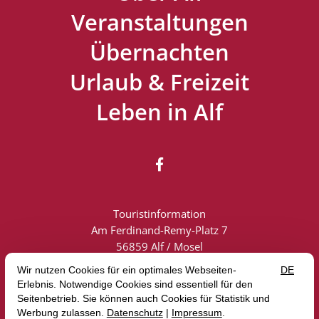
Veranstaltungen
Übernachten
Urlaub & Freizeit
Leben in Alf

Touristinformation
Am Ferdinand-Remy-Platz 7
56859 Alf / Mosel
Touristik: +49 (0) 6542 2419
info@alf-mosel.de
Vertrag widerrufen
Impressum
Datenschutz
AGB