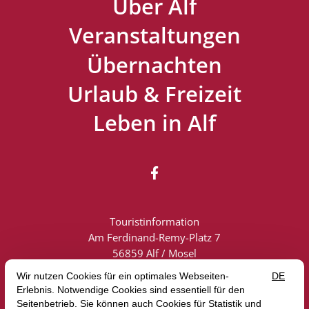
Über Alf
Veranstaltungen
Übernachten
Urlaub & Freizeit
Leben in Alf

Touristinformation
Am Ferdinand-Remy-Platz 7
56859 Alf / Mosel
Touristik: +49 (0) 6542 2419
info@alf-mosel.de