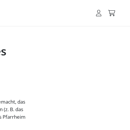
es
emacht, das
 (z. B. das
as Pfarrheim