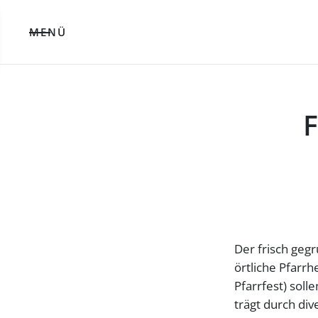
MENÜ
F
Der frisch geg
örtliche Pfarrh
Pfarrfest) sol
trägt durch div