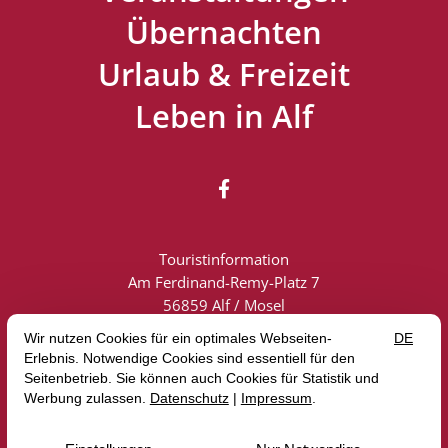
Übernachten
Urlaub & Freizeit
Leben in Alf

Touristinformation
Am Ferdinand-Remy-Platz 7
56859 Alf / Mosel
Touristik: +49 (0) 6542 2419
info@alf-mosel.de
Vertrag widerrufen
Impressum
Datenschutz
AGB
Erklärung zur Barrierefreiheit